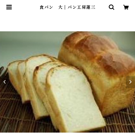
食パン 大 | パン工房蓮三