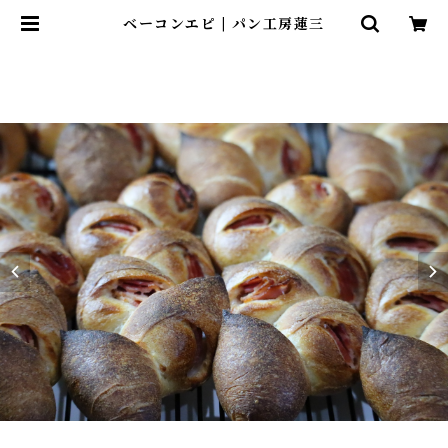
ベーコンエピ | パン工房蓮三