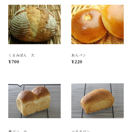
くるみぱん 大
あんパン
¥700
¥220
食パン 小
バナナパン